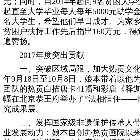
元；同时，自2014年起向9名贫困大
起直至大学毕业每人每年5000元助学
名大学生，希望他们早日成才。为家
贫困户扶持工作先后捐出160万元，
遍赞扬。
2017年度突出贡献
一、突破区域局限，加大热贡文化宣
年9月18日至10月8日，娘本带着以
团队的热贡白描唐卡41幅和彩唐《释迦
幅在北京恭王府举办了“法相恒住——
究成果展。
二、发挥国家级非遗保护传承人带
业发展动力：娘本自创办热贡画院以