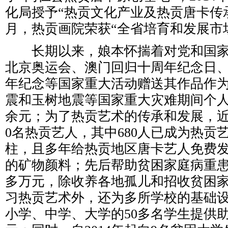
化局授予“热贡文化产业及热贡唐卡传承基
月，热贡画院荣获“全省培育和发展市
长期以来，娘本怀揣着对党和国家
北京奥运会、澳门回归十周年纪念日
年纪念等国家重大活动赠送其作品作
震和玉树地震等国家重大灾难期间个人募
余元；为了热贡艺术的传承和发展，近
0名热贡艺人，其中680人已成为热贡
柱，且多年给热贡地区唐卡艺人免费发
的矿物颜料；先后帮助贫困家庭病重患
多万元，除收养各地孤儿和招收贫困
习热贡艺术外，还为多所学校的基础
小学、中学、大学的50多名学生提供助