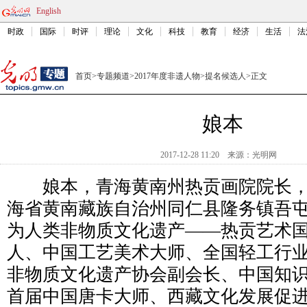
English
时政
国际
时评
理论
文化
科技
教育
经济
生活
法
首页
>
专题频道
>
2017年度非遗人物
>
提名候选人
>
正文
娘本
2017-12-28 11:20
来源：
光明网
娘本，青海黄南州热贡画院院长，1
海省黄南藏族自治州同仁县隆务镇吾
为人类非物质文化遗产——热贡艺术
人、中国工艺美术大师、全国轻工行
非物质文化遗产协会副会长、中国知
首届中国唐卡大师、西藏文化发展促