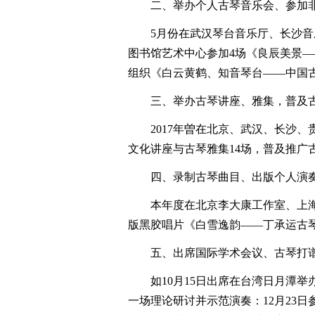
二、举办个人古琴音乐会、参加非
5月份在武汉琴台音乐厅、长沙音乐
图书馆艺术中心参加4场《良辰美景—
组织《白云黄鹤、知音琴台——中国古
三、举办古琴讲座、雅集，普及
2017年曽在北京、武汉、长沙、
文化讲座与古琴雅集14场，普及推广古
四、录制古琴曲目、出版个人演
本年度在北京李大康工作室、上海靡
版黑胶唱片《白雪逸韵——丁承运古
五、出席国际学术会议、古琴打谱
如10月15日出席在台湾日月潭举
一场理论研讨并示范演奏：12月23