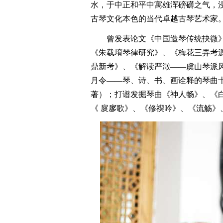
水，于中正和平中寓雄浑磅礴之气，
古琴文化本色的当代卓越古琴艺术家
曾发表论文《中国造琴传统抉微》
《朱载堉琴律研究》、《梅花三弄考
鼎新考》、《解读严澂——虞山琴派
月令——琴、诗、书、画诠释的琴曲
著）；打谱发掘琴曲《神人畅》、《
《 扊扅歌》、《修禊吟》、《流觞》