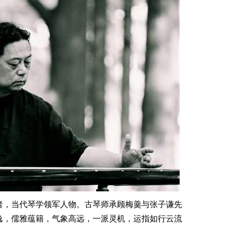
，当代琴学领军人物。古琴师承顾梅羹与张子谦先
逸，儒雅蕴籍，气象高远，一派灵机，运指如行云流