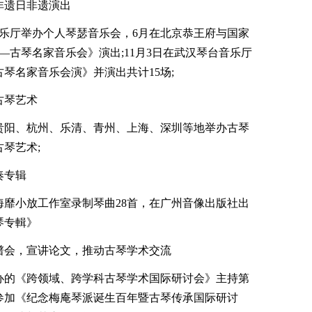
遗日非遗演出
厅举办个人琴瑟音乐会，6月在北京恭王府与国家
—古琴名家音乐会》演出;11月3日在武汉琴台音乐厅
琴名家音乐会演》并演出共计15场;
古琴艺术
贵阳、杭州、乐清、青州、上海、深圳等地举办古琴
琴艺术;
奏专辑
小放工作室录制琴曲28首，在广州音像出版社出
琴专輯》
会，宣讲论文，推动古琴学术交流
办的《跨领域、跨学科古琴学术国际研讨会》主持第
日参加《纪念梅庵琴派诞生百年暨古琴传承国际研讨