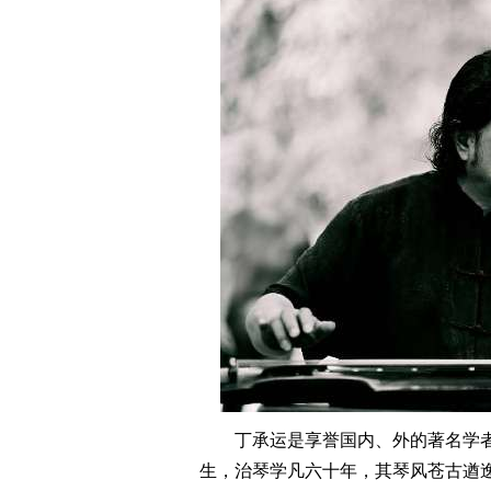
丁承运是享誉国内、外的著名学者
生，治琴学凡六十年，其琴风苍古遒