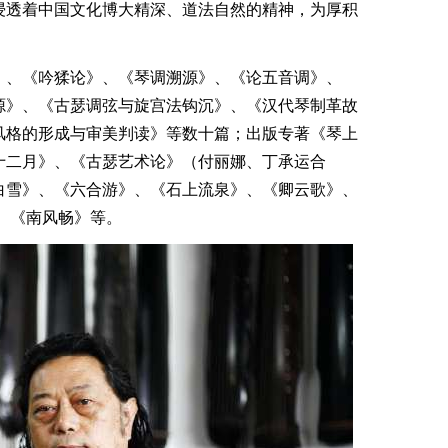
浸透着中国文化博大精深、道法自然的精神，为厚积
。
、《吟猱论》、《琴调溯源》、《论五音调》、
源》、《古瑟调弦与旋宫法钩沉》、《汉代琴制革故
风格的形成与审美判读》等数十篇；出版专著《琴上
十二月》、《古瑟艺术论》（付丽娜、丁承运合
白雪》、《六合游》、《石上流泉》、《卿云歌》、
、《南风畅》等。