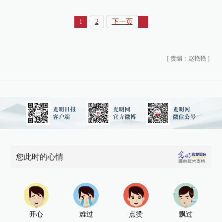
2
下一页
1
[
责编：赵艳艳
]
您此时的心情
开心
难过
点赞
飘过