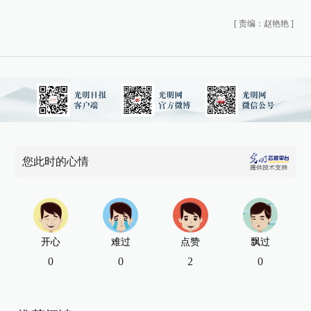
[
责编：赵艳艳
]
您此时的心情
开心
难过
点赞
飘过
0
0
2
0