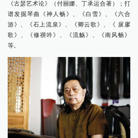
《古瑟艺术论》（付丽娜、丁承运合著）；打
谱发掘琴曲《神人畅》、《白雪》、《六合
游》、《石上流泉》、《卿云歌》、《 扊扅
歌》、《修禊吟》、《流觞》、《南风畅》
等。