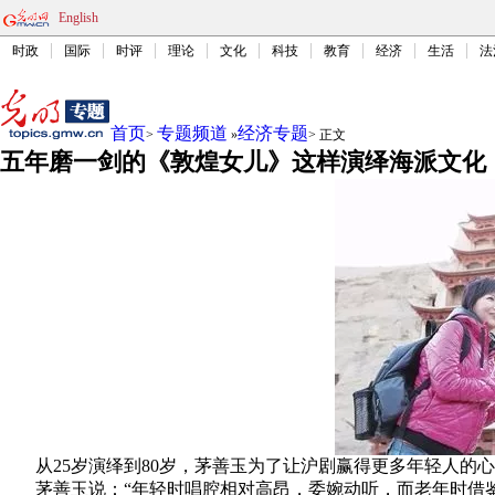
English
时政
国际
时评
理论
文化
科技
教育
经济
生活
法
首页
专题频道
经济专题
>
»
>
正文
五年磨一剑的《敦煌女儿》这样演绎海派文化
从25岁演绎到80岁，
茅善玉为了让沪剧赢得更多年轻人的心
茅善玉说：“年轻时唱腔相对高昂，委婉动听，
而老年时借