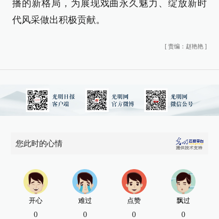
播的新格局，为展现戏曲永久魅力、绽放新时
代风采做出积极贡献。
[
责编：赵艳艳
]
您此时的心情
开心
难过
点赞
飘过
0
0
0
0