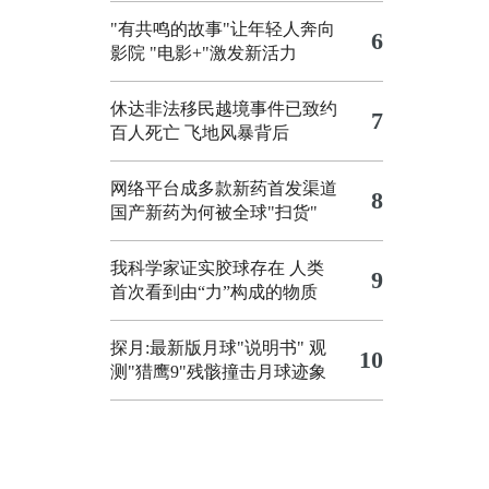
"有共鸣的故事"让年轻人奔向
6
影院
"电影+"激发新活力
休达非法移民越境事件已致约
7
百人死亡
飞地风暴背后
网络平台成多款新药首发渠道
8
国产新药为何被全球"扫货"
我科学家证实胶球存在 人类
9
首次看到由“力”构成的物质
探月:最新版月球"说明书"
观
10
测"猎鹰9"残骸撞击月球迹象