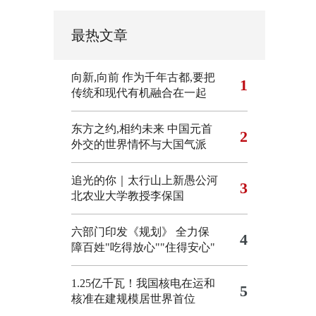
最热文章
向新,向前
作为千年古都,要把
1
传统和现代有机融合在一起
东方之约,相约未来 中国元首
2
外交的世界情怀与大国气派
追光的你｜太行山上新愚公河
3
北农业大学教授李保国
六部门印发《规划》 全力保
4
障百姓"吃得放心""住得安心"
1.25亿千瓦！我国核电在运和
5
核准在建规模居世界首位