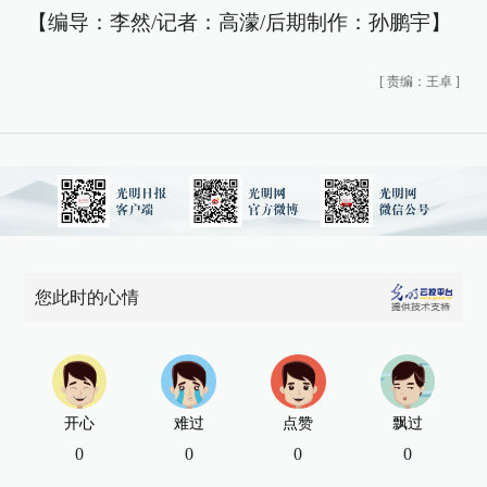
【编导：李然/记者：高濛/后期制作：孙鹏宇】
[
责编：王卓
]
您此时的心情
开心
难过
点赞
飘过
0
0
0
0