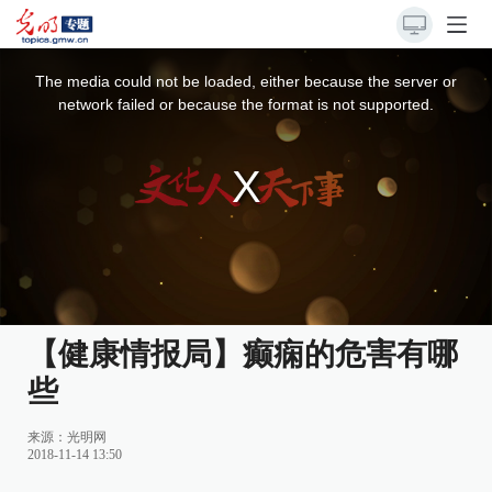
This
is
a
The media could not be loaded, either because the server or
modal
window.
network failed or because the format is not supported.
【健康情报局】癫痫的危害有哪
些
来源：光明网
2018-11-14 13:50