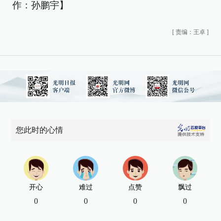
作：孙鹏宇】
[
责编：王卓
]
您此时的心情
开心
难过
点赞
飘过
0
0
0
0