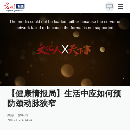
This
is
a
The media could not be loaded, either because the server or
modal
window.
network failed or because the format is not supported.
【健康情报局】生活中应如何预
防颈动脉狭窄
来源：光明网
2018-11-14 14:24