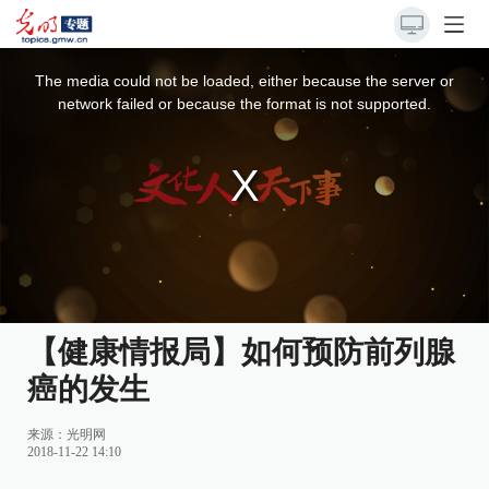
This
is
a
The media could not be loaded, either because the server or
modal
window.
network failed or because the format is not supported.
【健康情报局】如何预防前列腺
癌的发生
来源：光明网
2018-11-22 14:10