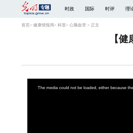
时政
国际
时评
理
首页
>
健康情报局
>
科室
>
心脑血管
>
正文
【健
This
is
a
The media could not be loaded, either because the 
modal
window.