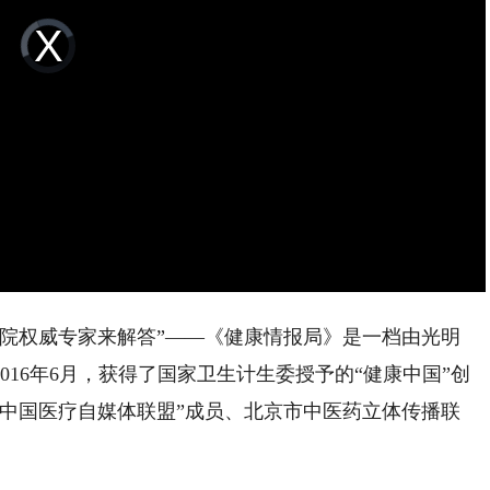
Video
Player
is
loading.
权威专家来解答”——《健康情报局》是一档由光明
16年6月，获得了国家卫生计生委授予的“健康中国”创
“中国医疗自媒体联盟”成员、北京市中医药立体传播联