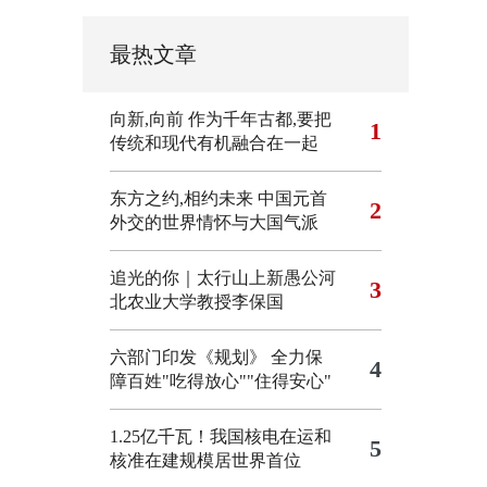
最热文章
向新,向前
作为千年古都,要把
1
传统和现代有机融合在一起
东方之约,相约未来 中国元首
2
外交的世界情怀与大国气派
追光的你｜太行山上新愚公河
3
北农业大学教授李保国
六部门印发《规划》 全力保
4
障百姓"吃得放心""住得安心"
1.25亿千瓦！我国核电在运和
5
核准在建规模居世界首位