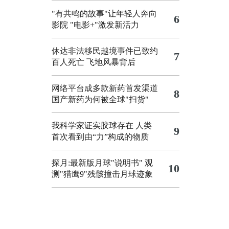
"有共鸣的故事"让年轻人奔向
6
影院
"电影+"激发新活力
休达非法移民越境事件已致约
7
百人死亡
飞地风暴背后
网络平台成多款新药首发渠道
8
国产新药为何被全球"扫货"
我科学家证实胶球存在 人类
9
首次看到由“力”构成的物质
探月:最新版月球"说明书"
观
10
测"猎鹰9"残骸撞击月球迹象