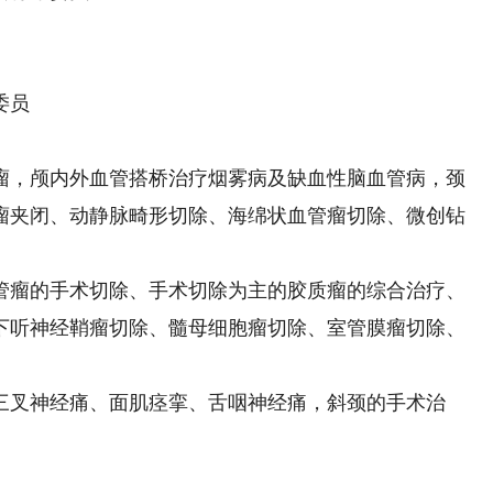
委员
，颅内外血管搭桥治疗烟雾病及缺血性脑血管病，颈
瘤夹闭、动静脉畸形切除、海绵状血管瘤切除、微创钻
瘤的手术切除、手术切除为主的胶质瘤的综合治疗、
下听神经鞘瘤切除、髓母细胞瘤切除、室管膜瘤切除、
叉神经痛、面肌痉挛、舌咽神经痛，斜颈的手术治