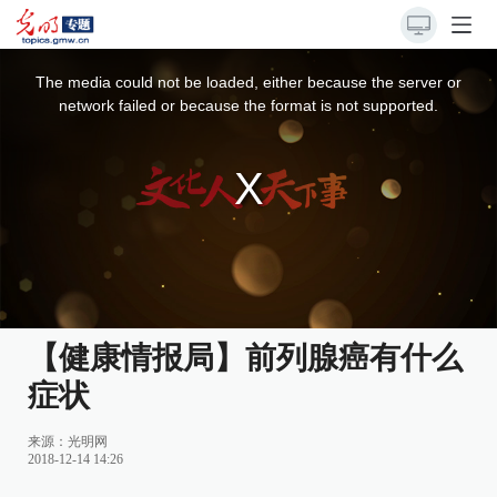
This
is
a
The media could not be loaded, either because the server or
modal
window.
network failed or because the format is not supported.
【健康情报局】前列腺癌有什么
症状
来源：光明网
2018-12-14 14:26