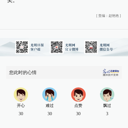
奖。
[
责编：赵艳艳
]
您此时的心情
开心
难过
点赞
飘过
30
30
30
3