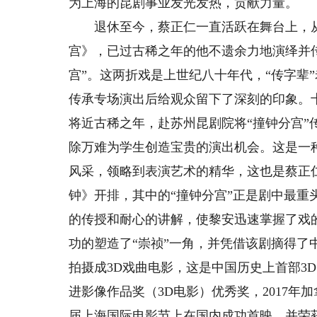
为上海的昆剧事业发光发热，贡献力量。
退休至今，蔡正仁一直活跃在舞台上，从
宫》，已过古稀之年的他不遗余力地演绎并传承
宫”。这两折戏是上世纪八十年代，“传字辈”
传承专场演出后给观众留下了深刻的印象。十
将近古稀之年，赴苏州昆剧院将“撞钟分宫
除万难为学生创造宝贵的演出机会。这是一
风采，领略到表演艺术的精华，这也是蔡正仁
钟》开排，其中的“撞钟分宫”正是剧中最
的传授和耐心的讲解，使黎安迅速掌握了戏
功的塑造了“崇祯”一角，并凭借该剧摘得了中
拍摄成3D戏曲电影，这是中国历史上首部3D
进影像作品奖（3D电影）优秀奖，2017年加
届上海国际电影节上在国内成功首映，并荣获2