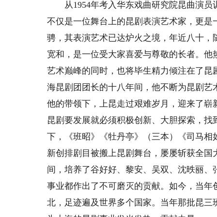
从1954年考入华东戏曲研究院昆曲演员训
不仅是一位舞台上的昆剧表演艺术家，更是
骋，其表演艺术已达炉火之境，年近八十，
宽和，是一位受大家喜爱与尊敬的长者。他
艺术巅峰的同时，也将毕生精力倾注在了昆
海昆剧团团长的十八年间，他不断为昆剧艺
他的带领下，上昆走过艰难岁月，迎来了崭
昆剧要发展就必须积极创新、大胆探索，找
下，《班昭》《牡丹亭》（三本）《司马相
新创排剧目被搬上昆剧舞台，屡屡斩获全国
间，培养了谷好好、黎安、吴双、沈昳丽、
事业都作出了不可磨灭的贡献。如今，当年
北，足迹遍及世界多个国家。当年那批昆三