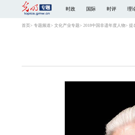
时政
国际
时评
理
首页
>
专题频道
>
文化产业专题
>
2018中国非遗年度人物
>
提