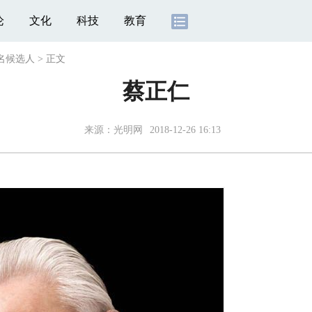
论
文化
科技
教育
名候选人
>
正文
蔡正仁
来源：
光明网
2018-12-26 16:13