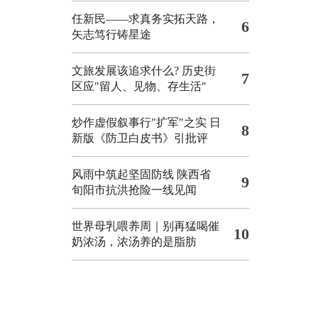
任新民——求真务实拓天路，
6
矢志笃行铸星途
文旅发展该追求什么?
历史街
7
区应"留人、见物、存生活"
炒作虚假叙事行"扩军"之实
日
8
新版《防卫白皮书》引批评
风雨中筑起坚固防线 陕西省
9
旬阳市抗洪抢险一线见闻
世界母乳喂养周｜别再猛喝催
10
奶浓汤，浓汤养的是脂肪