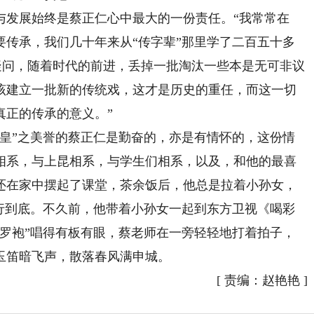
发展始终是蔡正仁心中最大的一份责任。“我常常在
要传承，我们几十年来从“传字辈”那里学了二百五十多
疑问，随着时代的前进，丢掉一批淘汰一些本是无可非议
该建立一批新的传统戏，这才是历史的重任，而这一切
真正的传承的意义。”
”之美誉的蔡正仁是勤奋的，亦是有情怀的，这份情
相系，与上昆相系，与学生们相系，以及，和他的最喜
还在家中摆起了课堂，茶余饭后，他总是拉着小孙女，
进行到底。不久前，他带着小孙女一起到东方卫视《喝彩
皂罗袍”唱得有板有眼，蔡老师在一旁轻轻地打着拍子，
玉笛暗飞声，散落春风满申城。
[
责编：赵艳艳
]