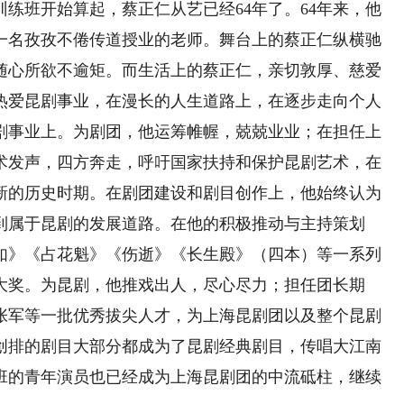
练班开始算起，蔡正仁从艺已经64年了。64年来，他
一名孜孜不倦传道授业的老师。舞台上的蔡正仁纵横驰
随心所欲不逾矩。而生活上的蔡正仁，亲切敦厚、慈爱
热爱昆剧事业，在漫长的人生道路上，在逐步走向个人
剧事业上。为剧团，他运筹帷幄，兢兢业业；在担任上
术发声，四方奔走，呼吁国家扶持和保护昆剧艺术，在
新的历史时期。在剧团建设和剧目创作上，他始终认为
到属于昆剧的发展道路。在他的积极推动与主持策划
如》《占花魁》《伤逝》《长生殿》（四本）等一系列
大奖。为昆剧，他推戏出人，尽心尽力；担任团长期
张军等一批优秀拔尖人才，为上海昆剧团以及整个昆剧
创排的剧目大部分都成为了昆剧经典剧目，传唱大江南
班的青年演员也已经成为上海昆剧团的中流砥柱，继续