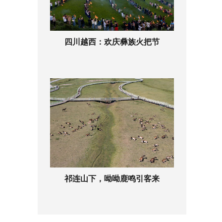
四川越西：欢庆彝族火把节
祁连山下，呦呦鹿鸣引客来