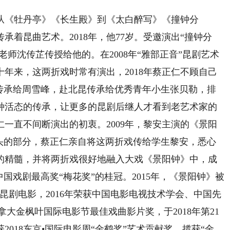
《牡丹亭》《长生殿》到《太白醉写》《撞钟分
着昆曲艺术。2018年，他77岁。受邀演出“撞钟分
老师沈传芷传授给他的。在2008年“雅部正音”昆剧艺术
年来，这两折戏时常有演出，2018年蔡正仁不顾自己
”传承给周雪峰，赴北昆传承给优秀青年小生张贝勒，排
种活态的传承，让更多的昆剧后继人才看到老艺术家的
一直不间断演出的初衷。2009年，黎安主演的《景阳
重头的部分，蔡正仁亲自将这两折戏传给学生黎安，悉心
的精髓，并将两折戏很好地融入大戏《景阳钟》中，成
国戏剧最高奖“梅花奖”的桂冠。2015年，《景阳钟》被
昆剧电影，2016年荣获中国电影电视技术学会、中国先
拿大金枫叶国际电影节最佳戏曲影片奖，于2018年第21
018东京•国际电影周“金鹤奖”艺术贡献奖。揽获“金