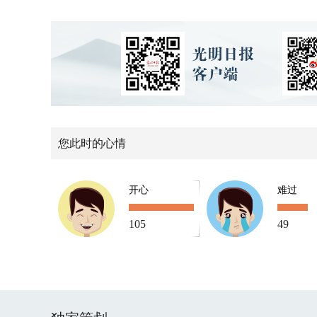
您此时的心情
开心
难过
105
49