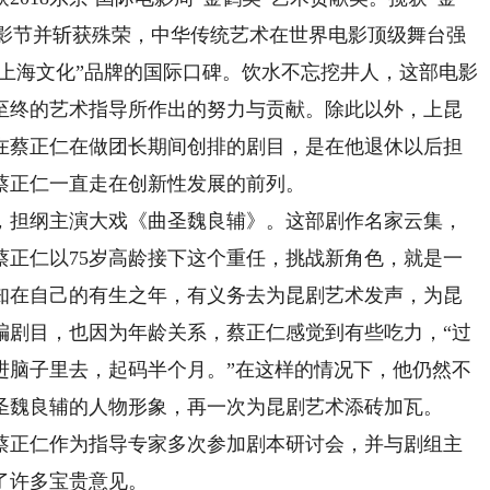
电影节并斩获殊荣，中华传统艺术在世界电影顶级舞台强
“上海文化”品牌的国际口碑。饮水不忘挖井人，这部电影
至终的艺术指导所作出的努力与贡献。除此以外，上昆
在蔡正仁在做团长期间创排的剧目，是在他退休以后担
蔡正仁一直走在创新性发展的前列。
，担纲主演大戏《曲圣魏良辅》。这部剧作名家云集，
蔡正仁以75岁高龄接下这个重任，挑战新角色，就是一
知在自己的有生之年，有义务去为昆剧艺术发声，为昆
编剧目，也因为年龄关系，蔡正仁感觉到有些吃力，“过
进脑子里去，起码半个月。”在这样的情况下，他仍然不
圣魏良辅的人物形象，再一次为昆剧艺术添砖加瓦。
，蔡正仁作为指导专家多次参加剧本研讨会，并与剧组主
了许多宝贵意见。