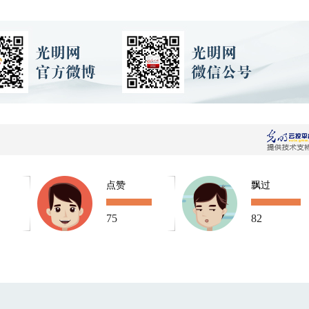
点赞
飘过
75
82