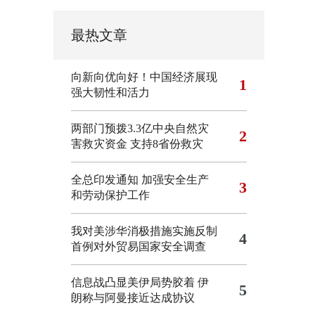
最热文章
向新向优向好！中国经济展现
1
强大韧性和活力
两部门预拨3.3亿中央自然灾
2
害救灾资金 支持8省份救灾
全总印发通知 加强安全生产
3
和劳动保护工作
我对美涉华消极措施实施反制
4
首例对外贸易国家安全调查
信息战凸显美伊局势胶着
伊
5
朗称与阿曼接近达成协议