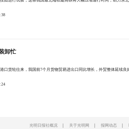
按图运行试验，这条我国最北端在建高铁将大幅压缩通行时间，助力东北
:38
装卸忙
港口货轮往来，我国前7个月货物贸易进出口同比增长，外贸整体延续良
:24
光明日报社概况
关于光明网
报网动态