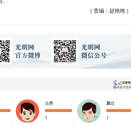
点。
[
责编：赵艳艳
]
点赞
飘过
1
1