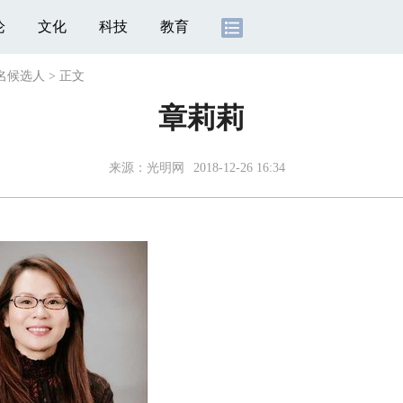
论
文化
科技
教育
名候选人
>
正文
章莉莉
来源：
光明网
2018-12-26 16:34