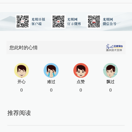
您此时的心情
开心
难过
点赞
飘过
0
0
0
0
推荐阅读