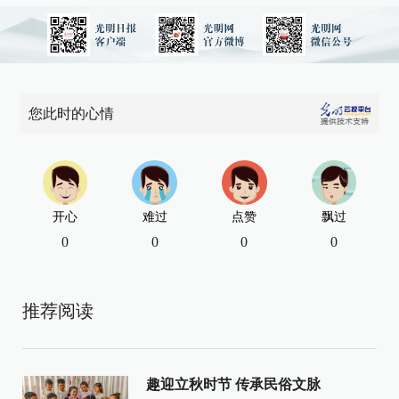
您此时的心情
开心
难过
点赞
飘过
0
0
0
0
推荐阅读
趣迎立秋时节 传承民俗文脉