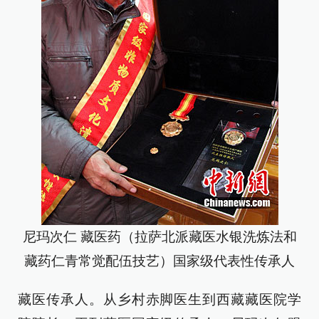
尼玛次仁 藏医药（拉萨北派藏医水银洗炼法和
藏药仁青常觉配伍技艺）国家级代表性传承人
藏医传承人。从乡村赤脚医生到西藏藏医院学