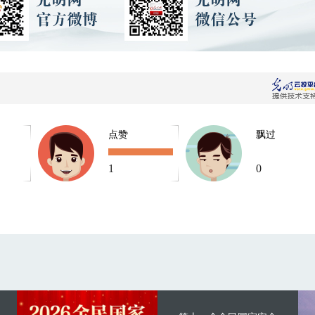
点赞
飘过
1
0