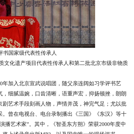
京评书国家级代表性传承人
物质文化遗产项目代表性传承人和第二批北京市级非物质
960年加入北京宣武说唱团，随父亲连阔如习学评书艺
气，细腻温婉，口齿清晰，语重声宏，抑扬顿挫，朗朗
京剧艺术手段刻画人物，声情并茂，神完气足；尤以批
采。曾在电视台、电台录制播出《三国》《东汉》等十
演播艺术家”。其中，《智圣东方朔》荣获2000年度中