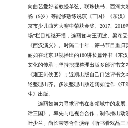
向曲艺爱好者教授单弦、联珠快书、西河大
畅（9岁）等能够熟练说演《三国》《东汉
京市少儿曲艺大赛中荣获金奖。2017、201
场”栏目相继开播，连丽如与王玥波、梁彦
《西汉演义》。时隔二十年，评书节目重归荧
丽如在北京卫视播出的180讲长篇评书《东
文化的传承，坚持挖掘整理出版多部评书文
《雍正剑侠图》；近期出版自己口述评书文
述整理出齐。多次整理出版连阔如遗作《江湖
生》出版。
连丽如努力寻求评书在各领域中的发展。曾
话三国》。率先与电视台合作，制作播出动漫评
叶少兰、尚长荣等合作演绎《听书看戏品三国