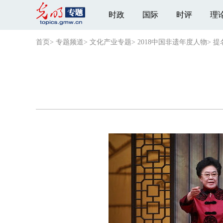
时政
国际
时评
理
首页
>
专题频道
>
文化产业专题
>
2018中国非遗年度人物
>
提