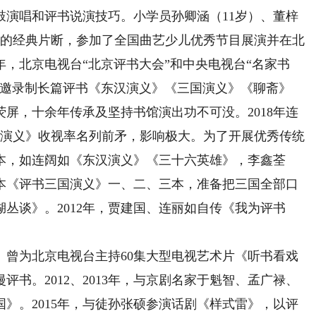
鼓演唱和评书说演技巧。小学员孙卿涵（11岁）、董梓
》的经典片断，参加了全国曲艺少儿优秀节目展演并在北
8年，北京电视台“北京评书大会”和中央电视台“名家书
受邀录制长篇评书《东汉演义》《三国演义》《聊斋》
屏，十余年传承及坚持书馆演出功不可没。2018年连
汉演义》收视率名列前矛，影响极大。为了开展优秀传统
本，如连阔如《东汉演义》《三十六英雄》，李鑫荃
本《评书三国演义》一、二、三本，准备把三国全部口
丛谈》。2012年，贾建国、连丽如自传《我为评书
为北京电视台主持60集大型电视艺术片《听书看戏
书。2012、2013年，与京剧名家于魁智、孟广禄、
》。2015年，与徒孙张硕参演话剧《样式雷》，以评