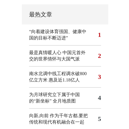
最热文章
“向着建设体育强国、健康中
1
国的目标不断迈进”
最是真情暖人心 中国元首外
2
交的世界情怀与大国气派
南水北调中线工程调水破800
3
亿立方米 惠及近1.18亿人
为月球研究立下属于中国
4
的“新坐标”
全月地质图
向新,向前
作为千年古都,要把
5
传统和现代有机融合在一起