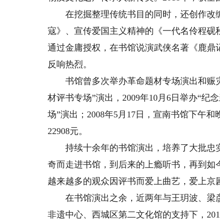
在挖掘整理传统书目的同时，还创作改编
寇》、宣传爱国主义精神的《一代名伶程砚
通过金庸授权，在书馆说演武侠名著《鹿鼎
反响热烈。
书馆曾多次举办革命题材专场演出和赈灾义演
材评书专场”演出，2009年10月6日举办“
场”演出；2008年5月17日，宣南书馆下
22908元。
持续十余年的书馆演出，培养了大批忠实观
奇而走进书馆，到后来的上瘾听书，再到如
越来越多的观众因评书而爱上曲艺，爱上京
在书馆演出之余，近两年与王玥波、梁彦
非遗中心、西城区第二文化馆的支持下，20