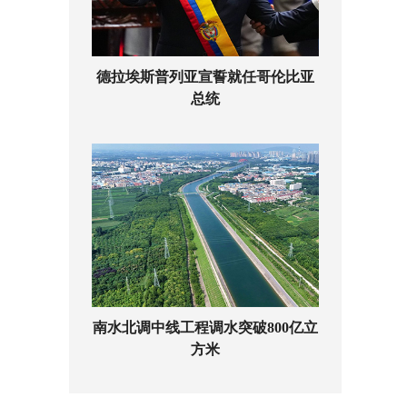
德拉埃斯普列亚宣誓就任哥伦比亚
总统
南水北调中线工程调水突破800亿立
方米