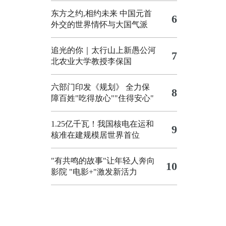
东方之约,相约未来 中国元首
6
外交的世界情怀与大国气派
追光的你｜太行山上新愚公河
7
北农业大学教授李保国
六部门印发《规划》 全力保
8
障百姓"吃得放心""住得安心"
1.25亿千瓦！我国核电在运和
9
核准在建规模居世界首位
"有共鸣的故事"让年轻人奔向
10
影院
"电影+"激发新活力