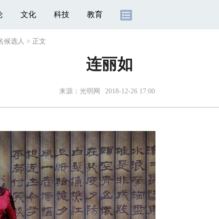
论
文化
科技
教育
名候选人
>
正文
连丽如
来源：
光明网
2018-12-26 17:00