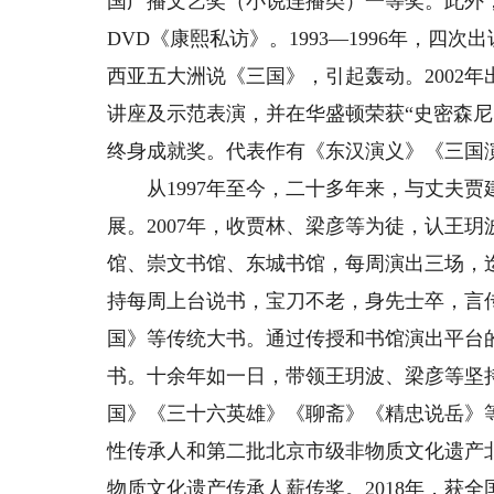
国广播文艺奖（小说连播类）一等奖。此外
DVD《康熙私访》。1993—1996年，四次
西亚五大洲说《三国》，引起轰动。2002
讲座及示范表演，并在华盛顿荣获“史密森尼
终身成就奖。代表作有《东汉演义》《三国
从1997年至今，二十多年来，与丈夫贾
展。2007年，收贾林、梁彦等为徒，认王
馆、崇文书馆、东城书馆，每周演出三场，迄
持每周上台说书，宝刀不老，身先士卒，言
国》等传统大书。通过传授和书馆演出平台
书。十余年如一日，带领王玥波、梁彦等坚
国》《三十六英雄》《聊斋》《精忠说岳》等
性传承人和第二批北京市级非物质文化遗产北
物质文化遗产传承人薪传奖。2018年，获