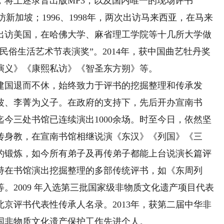
，将上述录音出版MP3，以及国内唯一的现场评书
出访新加坡；1996、1998年，两次出访马来西亚，在马来
年出访美国，在哈佛大学、麻省理工学院等十几所大学做
民俗生活艺术节表演奖”。2014年，获中国曲艺牡丹奖
演义》《康熙私访》《智圣东方朔》等。
建国退而不休，始终致力于评书的挖掘整理和传承发
玥波、李菁为义子。在政府的支持下，先后开办宣南书
今三处书馆已连续演出1000余场。时至今日，依然坚
传身教，在宣南书馆相继说演《东汉》《列国》《三
的锻炼，如今所有弟子及再传弟子都能上台说演长篇评
持在书馆演出挖掘整理的多部传统评书，如《东周列
。2009 年入选第三批国家级非物质文化遗产项目代表
京评书代表性传承人名录。2013年，获第二届中华非
全国非物质文化遗产保护工作先进个人。