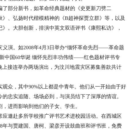
了部分新书，如革命经典题材的《史更新刀劈二
秋》、弘扬时代楷模精神的《B超神探贾立群》等，以及
记》。大胆创新，排演中英文双语评书《康熙私访》，
。如2008年4月3日举办“缅怀革命先烈——革命题
纪念新中国60华诞 缅怀先烈丰功伟绩——红色题材评书专
午和晚上接连举办两场演出，为汶川地震灾区募集善款共计
众，其中90%以上都是中青年。他们从一开始由于好
今的忠实追随、场场必到，与演员结下了深厚的情谊。
剧，进而影响到他们的子女、学生。
应邀赴多所学校推广评书艺术进校园活动。在西城区
18年与贾建国、唐柯、梁彦开设鼓曲班和评书班，免费