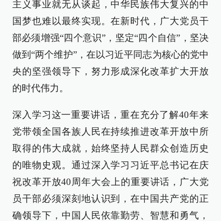
主义事业就无从谈起，中华民族伟大复兴的中
国梦也难以最终实现。在新时代，广大党员干
部必须增强“四个意识”，坚定“四个自信”，坚决
做到“两个维护”，在以习近平同志为核心的党中
央的坚强领导下，努力形成深化改革扩大开放
的时代伟力。
深入学习这一重要讲话，重在充分了解40年来
党带领全国各族人民在持续推进改革开放中所
取得的伟大成就，始终坚持人民群众创造历史
的唯物史观。通过深入学习习近平总书记在庆
祝改革开放40周年大会上的重要讲话，广大党
员干部必须深刻地认识到，在中国共产党的正
确领导下，中国人民依靠勤劳、智慧和勇气，