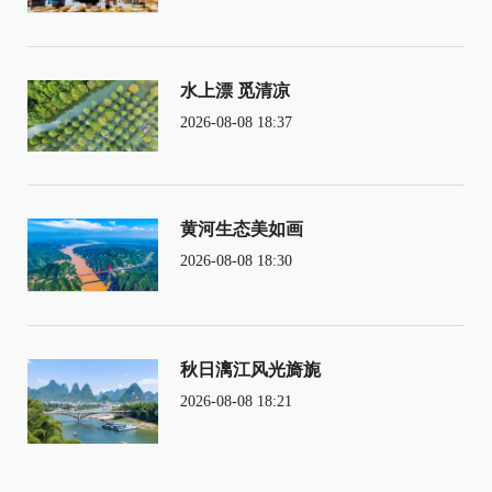
水上漂 觅清凉
2026-08-08 18:37
黄河生态美如画
2026-08-08 18:30
秋日漓江风光旖旎
2026-08-08 18:21