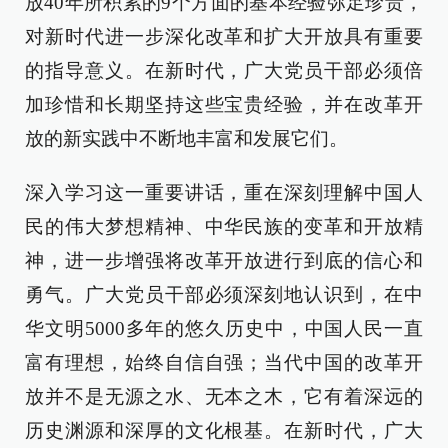
放40年所积累的9个方面的基本经验弥足珍贵，
对新时代进一步深化改革和扩大开放具有重要
的指导意义。在新时代，广大党员干部必须倍
加珍惜和长期坚持这些宝贵经验，并在改革开
放的新实践中不断地丰富和发展它们。
深入学习这一重要讲话，重在深刻理解中国人
民的伟大梦想精神、中华民族的变革和开放精
神，进一步增强将改革开放进行到底的信心和
勇气。广大党员干部必须深刻地认识到，在中
华文明5000多年的悠久历史中，中国人民一直
富有理想，始终自信自强；当代中国的改革开
放并不是无源之水、无本之木，它有着深远的
历史渊源和深厚的文化根基。在新时代，广大