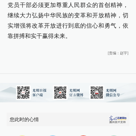
党员干部必须更加尊重人民群众的首创精神，
继续大力弘扬中华民族的变革和开放精神，切
实增强将改革开放进行到底的信心和勇气，依
靠拼搏和实干赢得未来。
[责编：赵宇]
您此时的心情