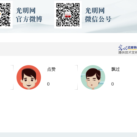
点赞
飘过
0
0