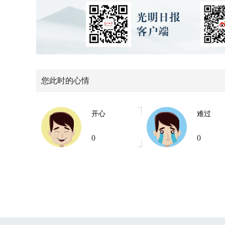
您此时的心情
开心
难过
0
0