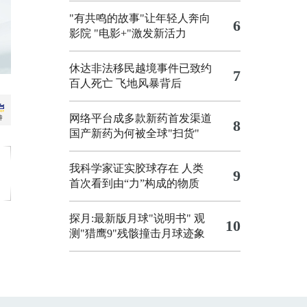
"有共鸣的故事"让年轻人奔向
6
影院
"电影+"激发新活力
休达非法移民越境事件已致约
7
百人死亡
飞地风暴背后
网络平台成多款新药首发渠道
8
国产新药为何被全球"扫货"
我科学家证实胶球存在 人类
9
首次看到由“力”构成的物质
探月:最新版月球"说明书"
观
10
测"猎鹰9"残骸撞击月球迹象