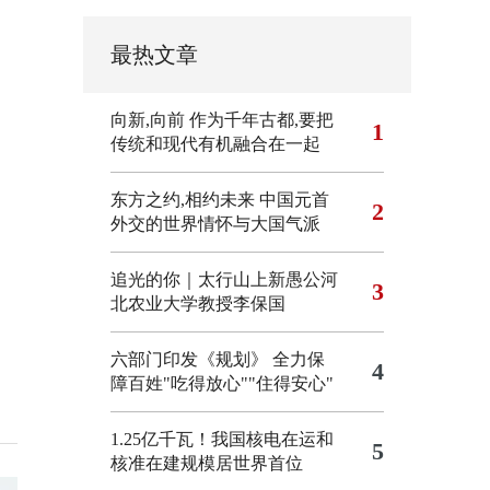
最热文章
向新,向前
作为千年古都,要把
1
传统和现代有机融合在一起
东方之约,相约未来 中国元首
2
外交的世界情怀与大国气派
追光的你｜太行山上新愚公河
3
北农业大学教授李保国
六部门印发《规划》 全力保
4
障百姓"吃得放心""住得安心"
1.25亿千瓦！我国核电在运和
5
核准在建规模居世界首位