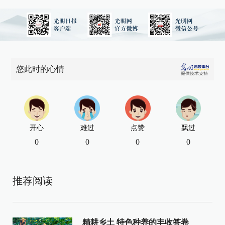
您此时的心情
开心
难过
点赞
飘过
0
0
0
0
推荐阅读
精耕乡土 特色种养的丰收答卷