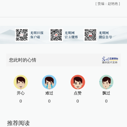
[
责编：赵艳艳
]
您此时的心情
开心
难过
点赞
飘过
0
0
0
0
推荐阅读