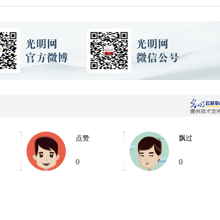
点赞
飘过
0
0