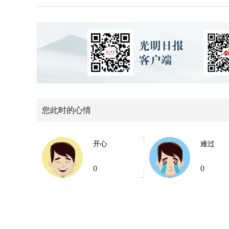
您此时的心情
开心
难过
0
0