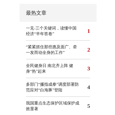
最热文章
一见·三个关键词，读懂中国
1
经济“半年答卷”
“紧紧抓住那些惠及面广、牵
2
一发而动全身的工作”
全民健身日 南北齐上阵 健
3
身“热”起来
多部门“攥指成拳”调度部署防
4
范应对“白海豚”登陆
我国重点生态保护区域保护成
5
效显著