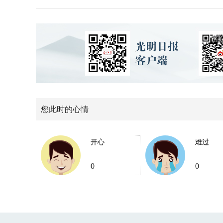
您此时的心情
开心
难过
0
0