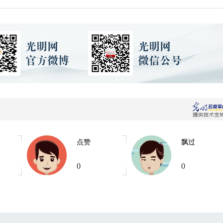
点赞
飘过
0
0