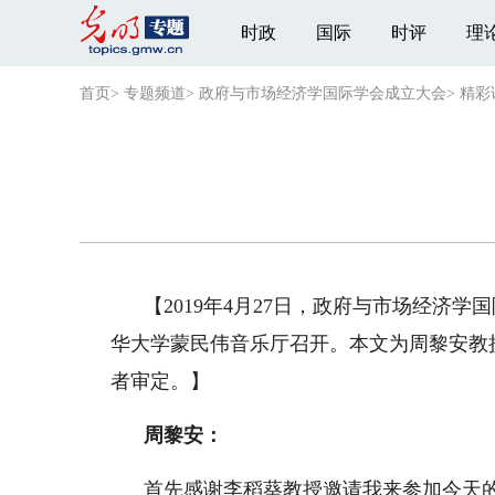
时政
国际
时评
理
首页
>
专题频道
>
政府与市场经济学国际学会成立大会
>
精彩
【2019年4月27日，政府与市场经济
华大学蒙民伟音乐厅召开。本文为周黎安教
者审定。】
周黎安：
首先感谢李稻葵教授邀请我来参加今天