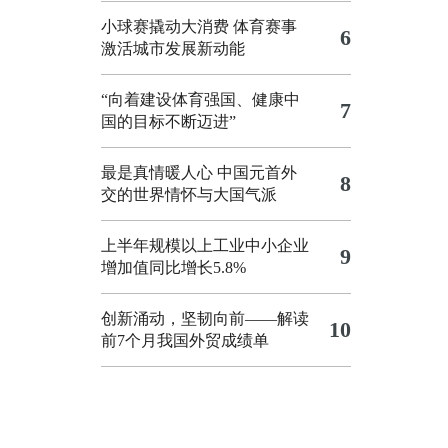
小球赛撬动大消费 体育赛事
6
激活城市发展新动能
“向着建设体育强国、健康中
7
国的目标不断迈进”
最是真情暖人心 中国元首外
8
交的世界情怀与大国气派
上半年规模以上工业中小企业
9
增加值同比增长5.8%
创新涌动，坚韧向前——解读
10
前7个月我国外贸成绩单