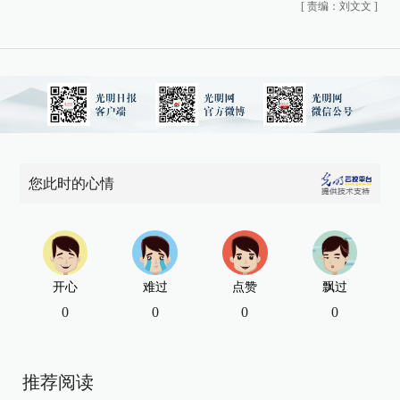
[
责编：刘文文
]
您此时的心情
开心
难过
点赞
飘过
0
0
0
0
推荐阅读