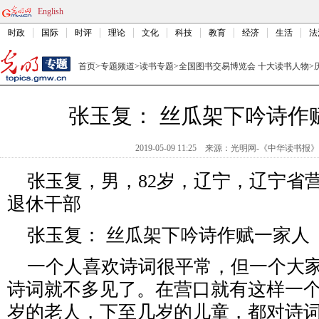
English
时政
国际
时评
理论
文化
科技
教育
经济
生活
法
首页
>
专题频道
>
读书专题
>
全国图书交易博览会 十大读书人物
>
张玉复： 丝瓜架下吟诗作
2019-05-09 11:25
来源：
光明网-《中华读书报》
张玉复，男，82岁，辽宁，辽宁省
退休干部
张玉复： 丝瓜架下吟诗作赋一家人
一个人喜欢诗词很平常，但一个大家
诗词就不多见了。在营口就有这样一个
岁的老人，下至几岁的儿童，都对诗