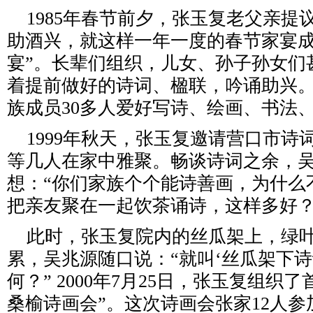
1985年春节前夕，张玉复老父亲提
助酒兴，就这样一年一度的春节家宴成
宴”。长辈们组织，儿女、孙子孙女们
着提前做好的诗词、楹联，吟诵助兴
族成员30多人爱好写诗、绘画、书法
1999年秋天，张玉复邀请营口市诗
等几人在家中雅聚。畅谈诗词之余，
想：“你们家族个个能诗善画，为什么
把亲友聚在一起饮茶诵诗，这样多好？
此时，张玉复院内的丝瓜架上，绿叶
累，吴兆源随口说：“就叫‘丝瓜架下诗
何？” 2000年7月25日，张玉复组织
桑榆诗画会”。这次诗画会张家12人