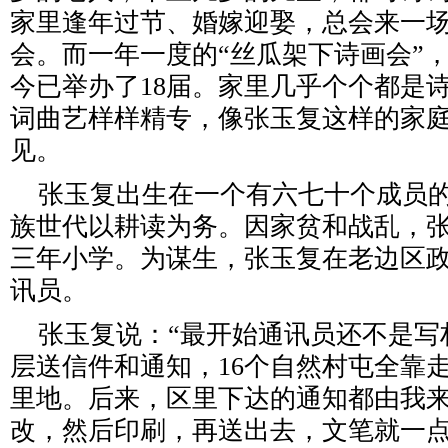
家里逢年过节、婚嫁迎娶，总会来一
会。而一年一度的“丝瓜架下诗画会”
今已举办了18届。家里几乎个个都是
词曲艺样样精专，像张玉复这样的家
见。
张玉复出生在一个有六七十个成员的
族世代以耕读为务。因家贫和战乱，
三年小学。为谋生，张玉复在老边区
讯员。
张玉复说：“最开始通讯员还不是写
层送信件和通知，16个自然村屯全靠走
里地。后来，区里下达的通知都由我
改，然后印刷，再送出去，文笔就一点