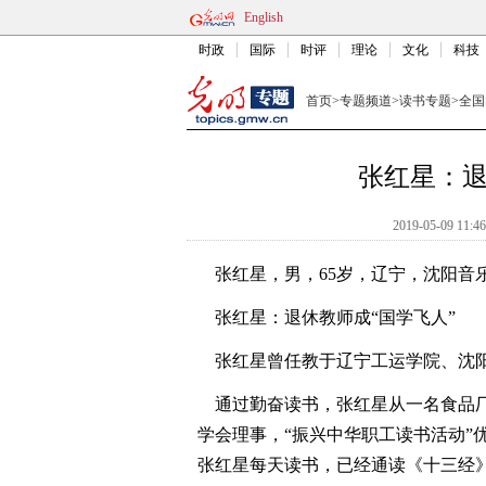
English
时政
国际
时评
理论
文化
科技
首页
>
专题频道
>
读书专题
>
全国
张红星：退
2019-05-09 11:46
张红星，男，65岁，辽宁，沈阳音
张红星：退休教师成“国学飞人”
张红星曾任教于辽宁工运学院、沈阳
通过勤奋读书，张红星从一名食品厂
学会理事，“振兴中华职工读书活动”
张红星每天读书，已经通读《十三经