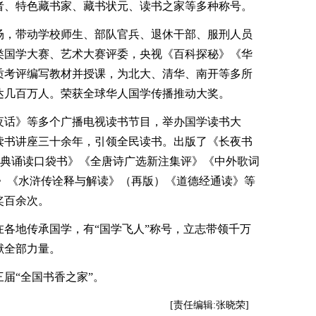
者、特色藏书家、藏书状元、读书之家等多种称号。
，带动学校师生、部队官兵、退休干部、服刑人员
类国学大赛、艺术大赛评委，央视《百科探秘》《华
质考评编写教材并授课，为北大、清华、南开等多所
达几百万人。荣获全球华人国学传播推动大奖。
话》等多个广播电视读书节目，举办国学读书大
读书讲座三十余年，引领全民读书。出版了《长夜书
经典诵读口袋书》《全唐诗广选新注集评》《中外歌词
要》《水浒传诠释与解读》（再版）《道德经通读》等
奖百余次。
各地传承国学，有“国学飞人”称号，立志带领千万
献全部力量。
三届“全国书香之家”。
[责任编辑:张晓荣]