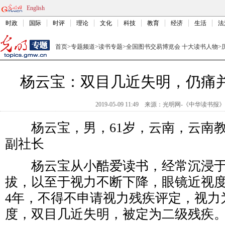
English
时政
国际
时评
理论
文化
科技
教育
经济
生活
法
首页
>
专题频道
>
读书专题
>
全国图书交易博览会 十大读书人物
>
杨云宝：双目几近失明，仍痛
2019-05-09 11:49
来源：
光明网-《中华读书报》
杨云宝，男，61岁，云南，云南教
副社长
杨云宝从小酷爱读书，经常沉浸于
拔，以至于视力不断下降，眼镜近视度
4年，不得不申请视力残疾评定，视力为0.
度，双目几近失明，被定为二级残疾