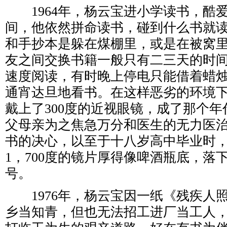
1964年，杨云宝进小学读书，酷爱阅
间，他依然拼命读书，碰到什么书就
和手抄本是躲在煤棚里，或是在被窝
友之间交换书籍一般只有二三天的时
速度阅读，有时晚上停电只能借着蜡
通宵达旦地看书。在这样恶劣的环境
戴上了300度的近视眼镜，成了那个年
父母亲为之焦急万分和医生的无力医
书的决心，以至于十八岁高中毕业时，
1，700度的镜片厚得像啤酒瓶底，落下
号。
1976年，杨云宝因一纸《残疾人
乡当知青，但也无法招工进厂当工人