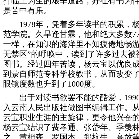
打临工为生的艰辛道路，好在有书为
是苦中有乐。
1978年，凭着多年读书的积累，
范学院。久旱逢甘霖，他和绝大多数77
一样，在知识的海洋里不知疲倦地畅游
无禁区”的呼唤中，读到了许多过去被
图书。经过四年苦读，杨云宝以优良
到蒙自师范专科学校教书，从而改变
眼镜度数也升到了1000度。
出于对读书欲罢不能的酷爱，199
入云南人民出版社做图书编辑工作。
云宝职业生涯的主旋律，更令他兴奋
杨云宝结识了费孝通、张岱年、季羡
之、黄枬森、罗国杰、郑杭生、高放