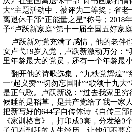
庆》在全国离退休干部“诗书画影抒情
大”主题活动中，被评为二等奖；省老
离退休干部“正能量之星”称号；2018
予“卢跃新家庭”第十一届全国五好家
卢跃新对党充满了感情，他的老伴也
女卢弋19岁入党，卢跃新激动万分：
里年龄最大的党员，还有一个年龄最小
翻开他的诗歌选集，“九秩党辉煌”“红
一’起义赞”“切勿忘国耻”“歌颂十九大
是正气歌。卢跃新说：“过去我家里穷
候睡的是稻草，是共产党给了我一家人
把新写好的644字自传体诗《自传三部曲
《家训格言》，打印成3套，分发给3
子们看到我的人生经历，让他们不要忘