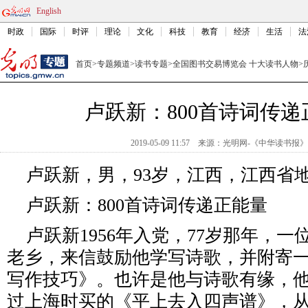
English
时政
国际
时评
理论
文化
科技
教育
经济
生活
法
首页
>
专题频道
>
读书专题
>
全国图书交易博览会 十大读书人物
>
卢跃新：800首诗词传递
2019-05-09 11:57
来源：
光明网-《中华读书报》
卢跃新，男，93岁，江西，江西省
卢跃新：800首诗词传递正能量
卢跃新1956年入党，77岁那年，一
老乡，来信鼓励他学写诗歌，并附寄
写作技巧》。也许是他与诗歌有缘，他翻
过上海时买的《平上去入四声谱》，