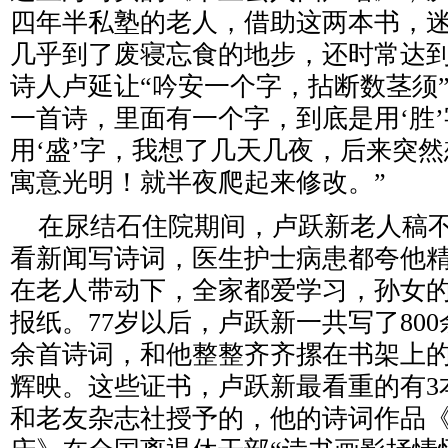
四年半私塾的老人，借助这两本书，
几乎到了废寝忘食的地步，还时常达
诗人卢延让“吟安一个字，拈断数茎须
一首诗，里面有一个字，到底是用‘胜
用‘盛’字，我想了几天几夜，后来突然
寓意光明！就半夜爬起来修改。”
在尿结石住院期间，卢跃新老人稿不
看新闻写诗词，医生护士病患都夸他
在老人带动下，全家都爱学习，孙女
报纸。77岁以后，卢跃新一共写了800
余首诗词，和他整整齐齐摞在书架上的
辉映。这些证书，卢跃新最看重的有3
和老友杂志社授予的，他的诗词作品《