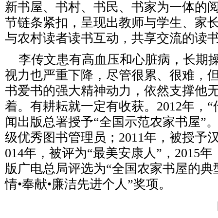
新书屋、书村、书民、书家为一体的
节链条紧扣，呈现出教师与学生、家
与农村读者读书互动，共享交流的读
李传文患有高血压和心脏病，长期操
视力也严重下降，尽管很累、很难，
书爱书的强大精神动力，依然支撑他
着。有耕耘就一定有收获。2012年，“
闻出版总署授予“全国示范农家书屋”
级优秀图书管理员；2011年，被授予
014年，被评为“最美安康人”，2015
版广电总局评选为“全国农家书屋的典
情•奉献•廉洁先进个人”奖项。