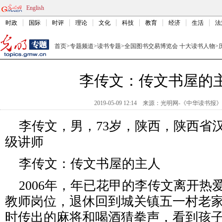
English
时政
国际
时评
理论
文化
科技
教育
经济
生活
法
首页
>
专题频道
>
读书专题
>
全国图书交易博览会 十大读书人物
>
李传文：传文书屋的
2019-05-09 12:14
来源：
光明网-《中华读书报》
李传文，男，73岁，陕西，陕西省
级讲师
李传文：传文书屋的主人
2006年，年已花甲的李传文离开热
教师岗位，退休回到城关镇五一村老
时传出的麻将和喝酒猜拳声，看到孩