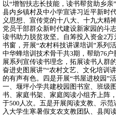
以“增智扶志长技能，读书帮贫助乡亲
县内乡镇村及中小学宣讲习近平新时
义思想、宣传党的十八大、十九大精
党员干部群众新时代建设新家园的斗
读书助力脱贫攻坚。自筹投入资金2万
书窗，开展“农村科技讲课培训”系列
中华蜂培训技术骨干共3期，帮助76
展系列宣传读书理念，拓展读书人群的
奋进史图展讲”“农村文艺、文化培训
的有声有色。四是开展“书屋进校园”
一、堰坪小学共建校园图书室、班级
书、家庭书架、家庭阅读小组齐上阵
于500人次。五是开展阅读支教、示
入大学生寒暑假支农支教团队、县阅