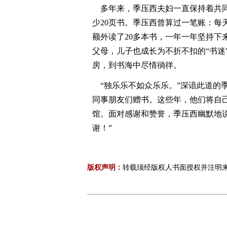
多年来，季压西夫妇一直保持着共同
少20页书。季压西曾算过一笔账：每天
额外读了20多本书，一年一年坚持下
父母，儿子也成长为不折不扣的“书迷
房，到书海中尽情徜徉。
“独乐乐不如众乐乐。”深谙此道的
同事朋友们赠书。这些年，他们将自己
馆。面对感谢和赞誉，季压西幽默地说：
谢！”
版权声明：
转载须经版权人书面授权并注明