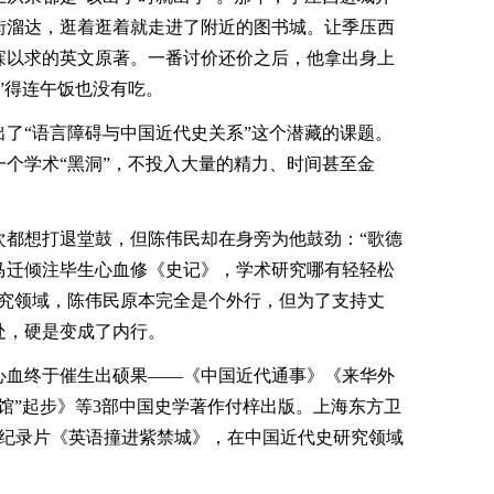
街溜达，逛着逛着就走进了附近的图书城。让季压西
寐以求的英文原著。一番讨价还价之后，他拿出身上
”得连午饭也没有吃。
出了“语言障碍与中国近代史关系”这个潜藏的课题。
个学术“黑洞”，不投入大量的精力、时间甚至金
都想打退堂鼓，但陈伟民却在身旁为他鼓劲：“歌德
马迁倾注毕生心血修《史记》，学术研究哪有轻轻松
研究领域，陈伟民原本完全是个外行，但为了支持丈
处，硬是变成了内行。
心血终于催生出硕果——《中国近代通事》《来华外
馆”起步》等3部中国史学著作付梓出版。上海东方卫
视纪录片《英语撞进紫禁城》，在中国近代史研究领域