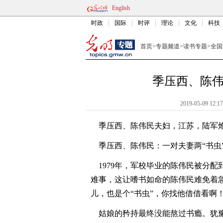
English
时政
国际
时评
理论
文化
科技
首页
>
专题频道
>
读书专题
>
全国
季压西、陈伟
2019-05-09 12:17
季压西、陈伟民夫妇，江苏，陆军炮
季压西、陈伟民：一对夫妻两“书虫
1979年，军校毕业的陈伟民被分配
难事，这让嗜书如命的陈伟民难免着
儿，也是个“书虫”，你找他借借看啊
姑娘的矜持最终没能熬过书瘾。犹豫