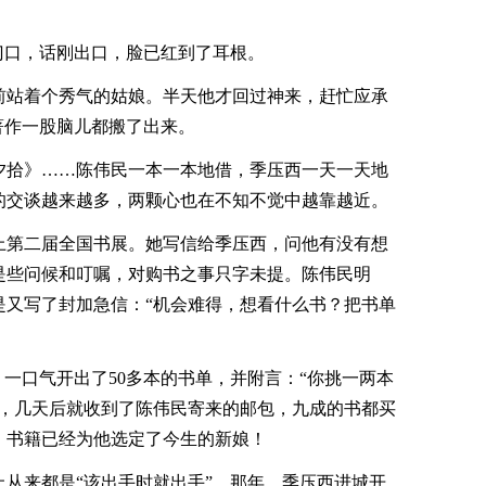
门口，话刚出口，脸已红到了耳根。
站着个秀气的姑娘。半天他才回过神来，赶忙应承
著作一股脑儿都搬了出来。
拾》……陈伟民一本一本地借，季压西一天一天地
的交谈越来越多，两颗心也在不知不觉中越靠越近。
第二届全国书展。她写信给季压西，问他有没有想
是些问候和叮嘱，对购书之事只字未提。陈伟民明
是又写了封加急信：“机会难得，想看什么书？把书单
一口气开出了50多本的书单，并附言：“你挑一两本
是，几天后就收到了陈伟民寄来的邮包，九成的书都买
，书籍已经为他选定了今生的新娘！
从来都是“该出手时就出手”。那年，季压西进城开