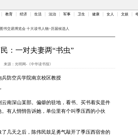
教育
经济
生活
法治
军事
卫生
健康
女人
文娱
图书交易博览会 十大读书人物
>
历届候选人
民：一对夫妻两“书虫”
来源：
光明网-《中华读书报》
兵防空兵学院南京校区教授
”
到云南深山某部。偏僻的驻地，看书、买书着实是件
急。有人悄悄告诉她，单位里有个叫季压西的小伙
！
了几天之后，陈伟民鼓足勇气敲开了季压西宿舍的