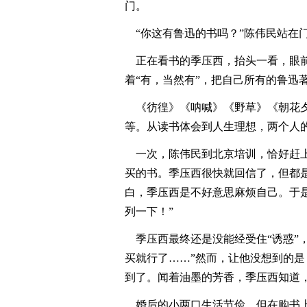
门。
“你这有鲁迅的书吗？”陈伟民站在
正在看书的季压西，抬头一看，眼前
着“有，当然有”，把自己所有的鲁迅
《彷徨》《呐喊》《野草》《朝花夕
等。从读书体会到人生理想，两个人
一次，陈伟民到北京培训，恰好赶上
买的书。季压西很快就回信了，但都
白，季压西是不好意思麻烦自己。于
列一下！”
季压西最终还是没能经受住“诱惑”，
买就行了……”然而，让他没想到的
到了。闻着油墨的芳香，季压西知道
婚后的小两口生活节俭，但在购书上