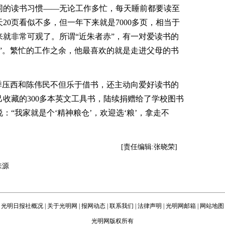
的读书习惯——无论工作多忙，每天睡前都要读至
20页看似不多，但一年下来就是7000多页，相当于
来就非常可观了。所谓“近朱者赤”，有一对爱读书的
”。繁忙的工作之余，他最喜欢的就是走进父母的书
季压西和陈伟民不但乐于借书，还主动向爱好读书的
收藏的300多本英文工具书，陆续捐赠给了学校图书
“我家就是个‘精神粮仓’，欢迎选‘粮’，拿走不
[责任编辑:张晓荣]
来源
光明日报社概况
|
关于光明网
|
报网动态
|
联系我们
|
法律声明
|
光明网邮箱
|
网站地图
光明网版权所有