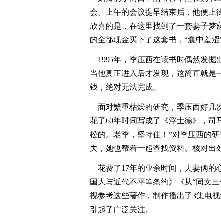
会。上午的会议提早结束后，他便上
欣喜的是，在这里找到了一套妻子梦
的全部现金买下了这套书，“囊中羞涩
1995年，季压西在读书时偶然发掘
当他真正进入后才发现，这简直就是一
钱，绝对无法完成。
面对繁重枯燥的研究，季压西好几次
花了60年时间写成了《浮士德》，司
松的。老季，坚持住！”对季压西的
夫，她也帮着一起查找资料、核对出
花费了17年的业余时间，夫妻俩的
国人与近代不平等条约》《从“同文三
视参考这些著作，制作播出了3集电
引起了广泛关注。