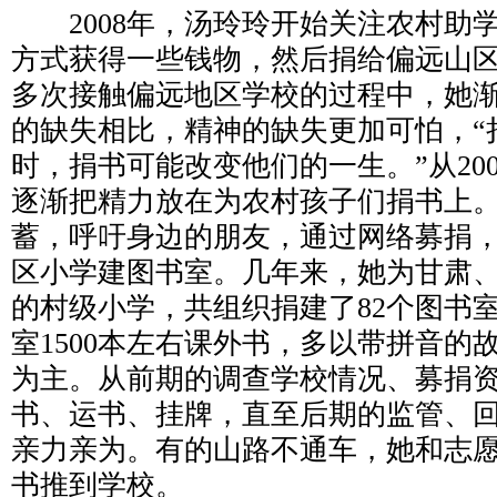
2008年，汤玲玲开始关注农村助
方式获得一些钱物，然后捐给偏远山
多次接触偏远地区学校的过程中，她
的缺失相比，精神的缺失更加可怕，“
时，捐书可能改变他们的一生。”从20
逐渐把精力放在为农村孩子们捐书上
蓄，呼吁身边的朋友，通过网络募捐
区小学建图书室。几年来，她为甘肃
的村级小学，共组织捐建了82个图书
室1500本左右课外书，多以带拼音的
为主。从前期的调查学校情况、募捐
书、运书、挂牌，直至后期的监管、
亲力亲为。有的山路不通车，她和志
书推到学校。