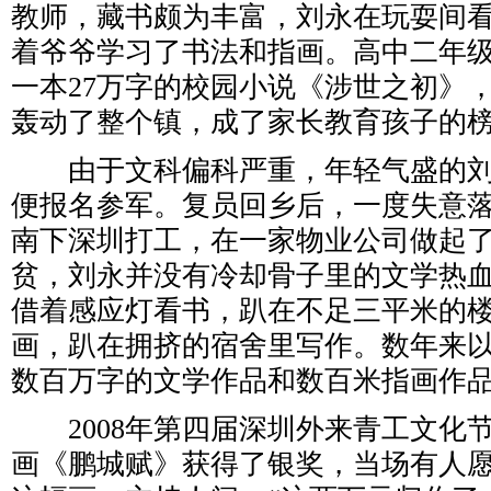
教师，藏书颇为丰富，刘永在玩耍间
着爷爷学习了书法和指画。高中二年
一本27万字的校园小说《涉世之初》
轰动了整个镇，成了家长教育孩子的
由于文科偏科严重，年轻气盛的刘
便报名参军。复员回乡后，一度失意落寞
南下深圳打工，在一家物业公司做起
贫，刘永并没有冷却骨子里的文学热
借着感应灯看书，趴在不足三平米的
画，趴在拥挤的宿舍里写作。数年来
数百万字的文学作品和数百米指画作
2008年第四届深圳外来青工文化
画《鹏城赋》获得了银奖，当场有人