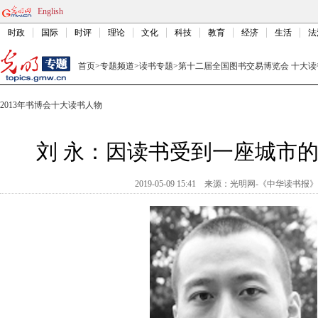
English
时政
国际
时评
理论
文化
科技
教育
经济
生活
法
首页
>
专题频道
>
读书专题
>
第十二届全国图书交易博览会 十大读
2013年书博会十大读书人物
刘 永：因读书受到一座城市
2019-05-09 15:41
来源：
光明网-《中华读书报》