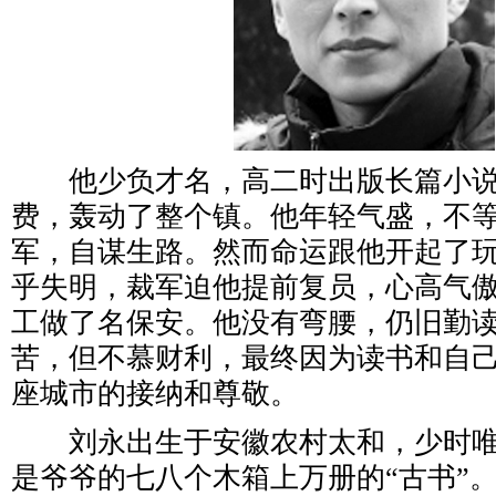
他少负才名，高二时出版长篇小说
费，轰动了整个镇。他年轻气盛，不
军，自谋生路。然而命运跟他开起了
乎失明，裁军迫他提前复员，心高气
工做了名保安。他没有弯腰，仍旧勤
苦，但不慕财利，最终因为读书和自
座城市的接纳和尊敬。
刘永出生于安徽农村太和，少时唯
是爷爷的七八个木箱上万册的“古书”