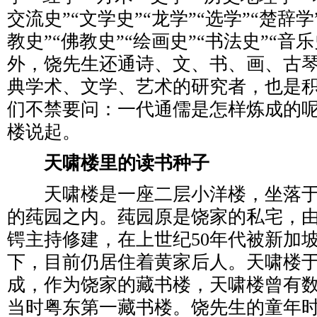
交流史”“文学史”“龙学”“选学”“楚辞学”
教史”“佛教史”“绘画史”“书法史”“音
外，饶先生还通诗、文、书、画、古
典学术、文学、艺术的研究者，也是
们不禁要问：一代通儒是怎样炼成的
楼说起。
天啸楼里的读书种子
天啸楼是一座二层小洋楼，坐落于
的莼园之内。莼园原是饶家的私宅，
锷主持修建，在上世纪50年代被新加
下，目前仍居住着黄家后人。天啸楼于19
成，作为饶家的藏书楼，天啸楼曾有
当时粤东第一藏书楼。饶先生的童年