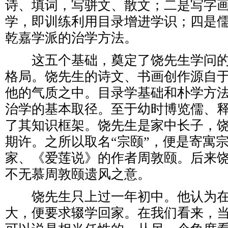
诗、填词，写骈文、散文；二是写字
学，即训练利用目录增进学识；四是
乾嘉学派的治学方法。
这五个基础，奠定了饶先生学问的
格局。饶先生的诗文、书画创作源自
他的气质之中。目录学基础和朴学方
治学的基本取径。至于幼时博览儒、
了其知识框架。饶先生是家中长子，
期许。之所以取名“宗颐”，便是寄寓
家、《爱莲说》的作者周敦颐。后来
不无慕周敦颐遗风之意。
饶先生只上过一年初中。他认为在
大，便要求辍学回家。在我们看来，