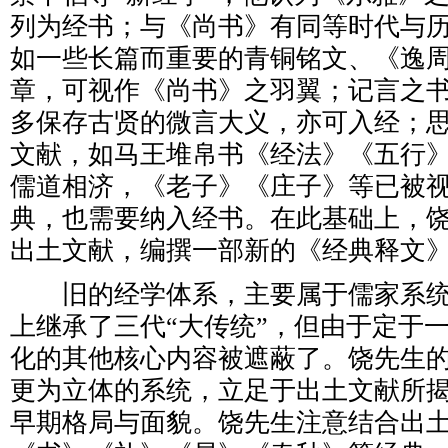
列为经书；与《尚书》有同等时代与
如一些长篇而重要的青铜铭文、《逸
章，可视作《尚书》之羽翼；记言之
多保存古贤的微言大义，亦可入经；
文献，如马王堆帛书《经法》《五行
儒道相济，《老子》《庄子》等已被视
典，也需要纳入经书。在此基础上，
出土文献，编撰一部新的《经典释文
旧的经学体系，主要属于儒家系统
上继承了三代“大传统”，但由于定于
化的其他核心内容被遮蔽了。饶先生的
更为立体的系统，立足于出土文献所
早期格局与面貌。饶先生注意结合出