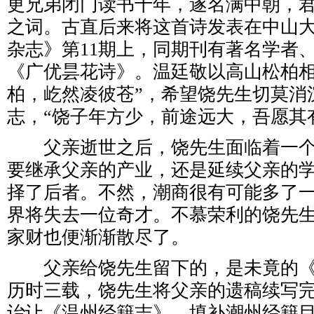
更兄弟闭门读书十年，遂名满中朝，君
之词。古直后来将这首诗发表在中山
杂志》第11期上，同期刊有著名学者
《广优昙花诗》。温廷敬以高山松柏相
柏，屹然凌彼苍”，希望饶先生切莫消
志，“饶子年方少，前途远大，吾愿其
父亲逝世之后，饶先生面临着一个
要继承父亲的产业，还是延续父亲的
择了后者。不然，潮商很有可能多了
界将失去一位奇才。不慕荣利的饶先
家财也便渐渐散尽了。
父亲给饶先生留下的，是未竟的《
历时三载，饶先生将父亲的遗稿续写
诒让《温州经籍志》，填补潮州经籍