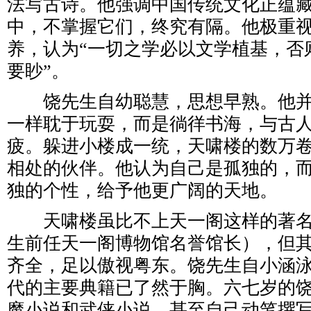
法写古诗。他强调中国传统文化正蕴
中，不掌握它们，终究有隔。他极重
养，认为“一切之学必以文学植基，否
要眇”。
饶先生自幼聪慧，思想早熟。他并
一样耽于玩耍，而是徜徉书海，与古
疲。躲进小楼成一统，天啸楼的数万
相处的伙伴。他认为自己是孤独的，
独的个性，给予他更广阔的天地。
天啸楼虽比不上天一阁这样的著名
生前任天一阁博物馆名誉馆长），但
齐全，足以傲视粤东。饶先生自小涵
代的主要典籍已了然于胸。六七岁的
魔小说和武侠小说，甚至自己动笔撰