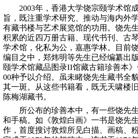
2003年，香港大学饶宗颐学术馆
旨，既注重学术研究、推动与海内外
有藏书楼与艺术展览馆的功用。饶先
积累的近四万册古籍、现代书刊、古
学术馆，化私为公，嘉惠学林。目前
编目之中，郑炜明等先生已经编纂出
颐学术馆藏品图录II馆藏古籍珍善本》
00种予以介绍。虽未睹饶先生藏书全
其一斑。从这些书籍看，既无天啸楼
陈梅湖藏书。
所公布的珍善本中，有一些饶先生
和手稿。如《敦煌白画》一书是饶先
作，首度搜讨敦煌所见白描、画稿、