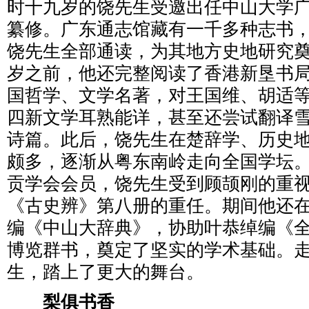
时十九岁的饶先生受邀出任中山大学
纂修。广东通志馆藏有一千多种志书
饶先生全部通读，为其地方史地研究
岁之前，他还完整阅读了香港新垦书
国哲学、文学名著，对王国维、胡适
四新文学耳熟能详，甚至还尝试翻译
诗篇。此后，饶先生在楚辞学、历史
颇多，逐渐从粤东南岭走向全国学坛
贡学会会员，饶先生受到顾颉刚的重
《古史辨》第八册的重任。期间他还
编《中山大辞典》，协助叶恭绰编《
博览群书，奠定了坚实的学术基础。
生，踏上了更大的舞台。
梨俱书香