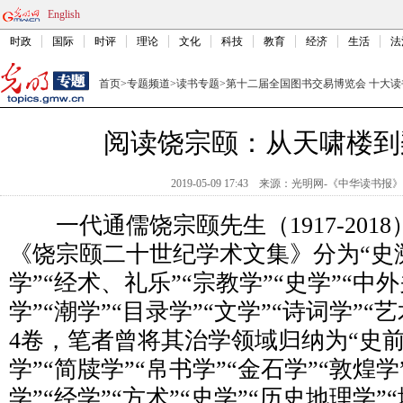
English
时政
国际
时评
理论
文化
科技
教育
经济
生活
法
首页
>
专题频道
>
读书专题
>
第十二届全国图书交易博览会 十大读
阅读饶宗颐：从天啸楼到
2019-05-09 17:43
来源：
光明网-《中华读书报》
一代通儒饶宗颐先生（1917-201
《饶宗颐二十世纪学术文集》分为“史溯
学”“经术、礼乐”“宗教学”“史学”“中
学”“潮学”“目录学”“文学”“诗词学”“艺
4卷，笔者曾将其治学领域归纳为“史前
学”“简牍学”“帛书学”“金石学”“敦煌学
学”“经学”“方术”“史学”“历史地理学”