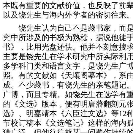
本既有重要的文献价值，也反映了前
以及饶先生与海内外学者的密切往来
饶先生认为自己不是藏书家，而是
究中所涉及的书极为熟稔，据说他徒
书》，比用光盘还快。他并不刻意搜
主要是饶先生在学术研究中所实际利
多学科门类和语言文字，是饶先生广
照。有的文献如《天壤阁摹本》，系
成。不少藏书，有饶先生的亲笔题记
广博，而且专精。如饶先生在选学有
的《文选》版本，便有明唐藩翻刻元
选》、明嘉靖本《六臣注文选》等12
节校订稿本《文选笔记》这样的海内
猎广泛，但他往往就某一问题作持续