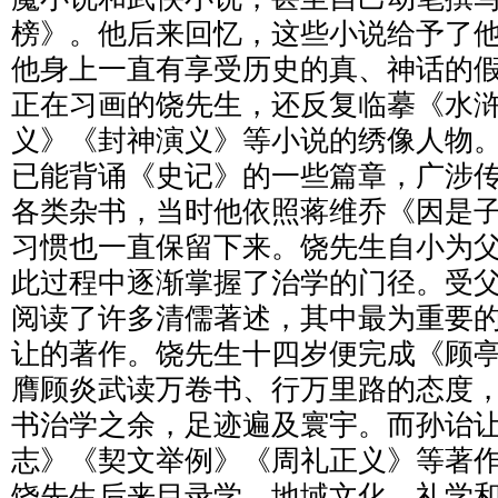
榜》。他后来回忆，这些小说给予了
他身上一直有享受历史的真、神话的
正在习画的饶先生，还反复临摹《水
义》《封神演义》等小说的绣像人物
已能背诵《史记》的一些篇章，广涉
各类杂书，当时他依照蒋维乔《因是
习惯也一直保留下来。饶先生自小为
此过程中逐渐掌握了治学的门径。受
阅读了许多清儒著述，其中最为重要
让的著作。饶先生十四岁便完成《顾
膺顾炎武读万卷书、行万里路的态度
书治学之余，足迹遍及寰宇。而孙诒
志》《契文举例》《周礼正义》等著
饶先生后来目录学、地域文化、礼学