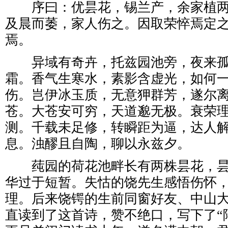
序曰：优昙花，锡兰产，余家植两
及晨而萎，家人伤之。因取荣悴焉定
焉。
异域有奇卉，托兹园池旁，夜来孤
霜。香气生寒水，素影含虚光，如何
伤。岂伊冰玉质，无意狎群芳，遂尔
苍。大苍安可穷，天道邈无极。衰荣
测。千载未足修，转瞬距为逼，达人
息。浊醪且自陶，聊以永兹夕。
莼园的荷花池畔长有两株昙花，昙
华过于短暂。失怙的饶先生感悟伤怀
理。后来饶锷的生前同窗好友、中山
直读到了这首诗，赞不绝口，写下了“