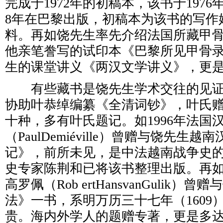
完成于1972年的初稿本，该书于1976
8年在巴黎出版，初稿本为该书的写作
料。再如饶先生率先介绍法国所藏甲
他亲笔誊写的试印本《巴黎所见甲骨
生的课堂讲义《两汉文学讲义》，更
有些藏书是饶先生学术交往的见证
协助叶恭绰编纂《全清词钞》，叶氏
十种，多有叶氏题记。如1996年法国
（PaulDemiéville）曾赠与饶先生
记》，前所未见，是中法越南战争史
史专家陈荆和已将该书整理出版。再
高罗佩（Rob ertHansvanGulik）
法》一书，系明万历三十七年（1609
贵。海内外学人的题赠专著，更是多