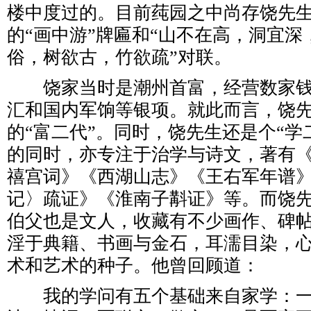
楼中度过的。目前莼园之中尚存饶先
的“画中游”牌匾和“山不在高，洞宜
俗，树欲古，竹欲疏”对联。
饶家当时是潮州首富，经营数家钱
汇和国内军饷等银项。就此而言，饶
的“富二代”。同时，饶先生还是个“学
的同时，亦专注于治学与诗文，著有
禧宫词》《西湖山志》《王右军年谱
记〉疏证》《淮南子斠证》等。而饶
伯父也是文人，收藏有不少画作、碑
淫于典籍、书画与金石，耳濡目染，
术和艺术的种子。他曾回顾道：
我的学问有五个基础来自家学：一