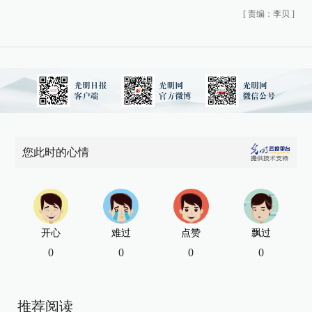
[
责编：李贝
]
您此时的心情
开心
难过
点赞
飘过
0
0
0
0
推荐阅读