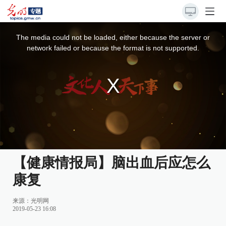
This
is
a
The media could not be loaded, either because the server or
modal
window.
network failed or because the format is not supported.
【健康情报局】脑出血后应怎么
康复
来源：光明网
2019-05-23 16:08