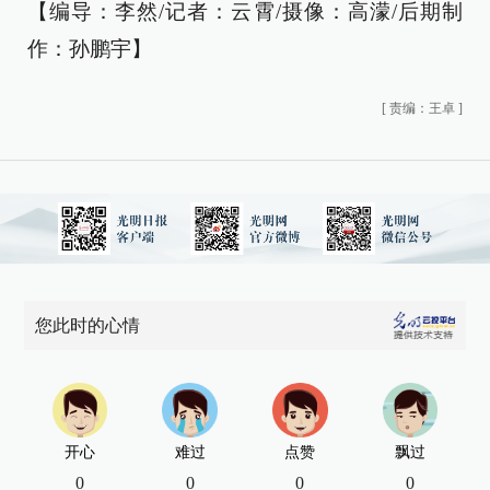
【编导：李然/记者：云霄/摄像：高濛/后期制
作：孙鹏宇】
[
责编：王卓
]
您此时的心情
开心
难过
点赞
飘过
0
0
0
0