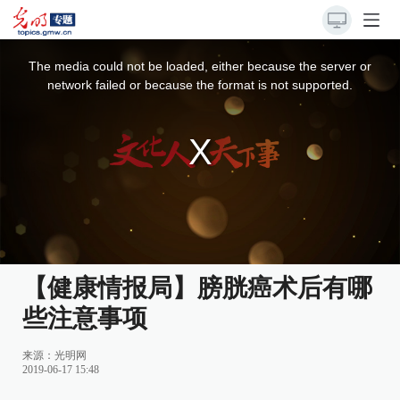
This
is
a
The media could not be loaded, either because the server or
modal
window.
network failed or because the format is not supported.
【健康情报局】膀胱癌术后有哪
些注意事项
来源：光明网
2019-06-17 15:48