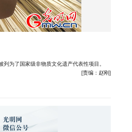
年被列为了国家级非物质文化遗产代表性项目。
“戴一
[责编：赵刚]
情信物，