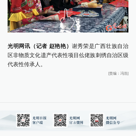
光明网讯（记者 赵艳艳）
谢秀荣是广西壮族自治
仫
区非物质文化遗产代表性项目仫佬族刺绣自治区级
代表性传承人。
[责编：冯浩]