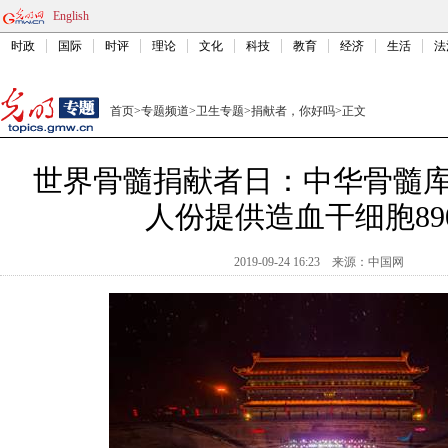
English
时政
国际
时评
理论
文化
科技
教育
经济
生活
法
首页
>
专题频道
>
卫生专题
>
捐献者，你好吗
>
正文
世界骨髓捐献者日：中华骨髓库
人份提供造血干细胞89
2019-09-24 16:23
来源：
中国网