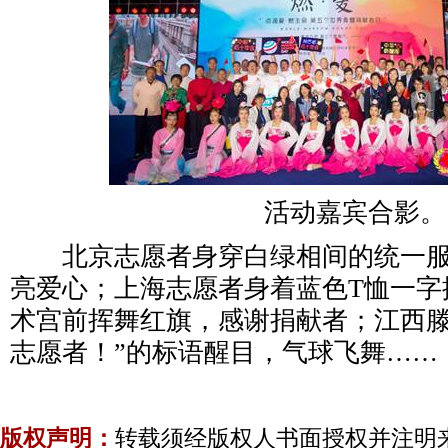
活动嘉宾合影。
北京志愿者身穿白绿相间的统一服
亮爱心；上海志愿者身着蓝色T恤一字
术宫前挥舞红旗，感谢捐献者；江西滕
志愿者！”的标语醒目，气球飞舞……
版权声明：
转载须经版权人书面授权并注明