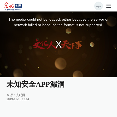
This
is
a
The media could not be loaded, either because the server or
modal
window.
network failed or because the format is not supported.
未知安全APP漏洞
来源：
光明网
2019-11-15 13:14