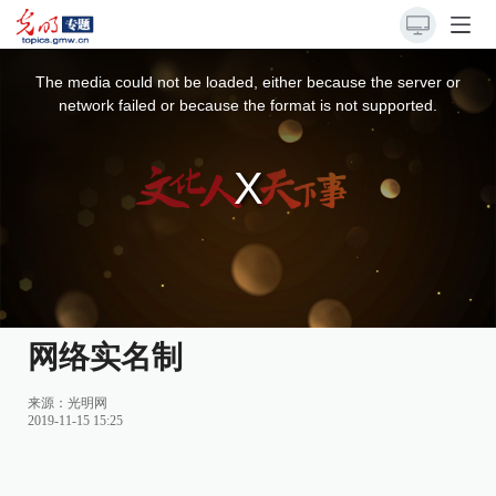
This
is
a
The media could not be loaded, either because the server or
modal
window.
network failed or because the format is not supported.
网络实名制
来源：
光明网
2019-11-15 15:25