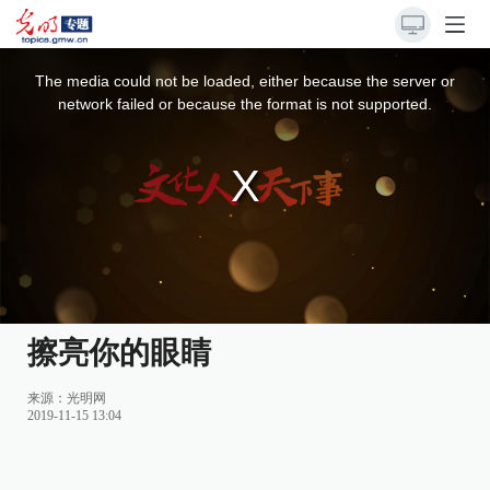
This
is
a
The media could not be loaded, either because the server or
modal
window.
network failed or because the format is not supported.
擦亮你的眼睛
来源：
光明网
2019-11-15 13:04