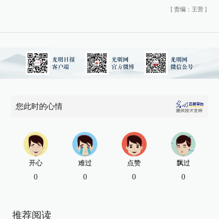
[
责编：王营
]
您此时的心情
开心
难过
点赞
飘过
0
0
0
0
推荐阅读