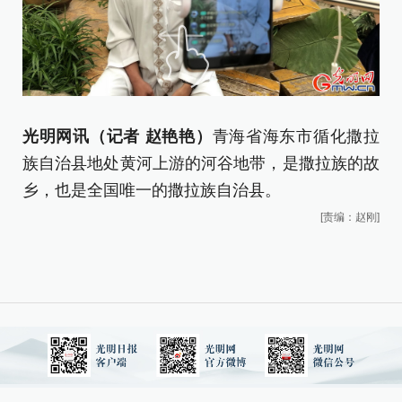
撒
儿
女
光明网讯（记者 赵艳艳）
青海省海东市循化撒拉
儿
族自治县地处黄河上游的河谷地带，是撒拉族的故
乡，也是全国唯一的撒拉族自治县。
[责编：赵刚]