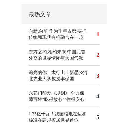
最热文章
向新,向前
作为千年古都,要把
1
传统和现代有机融合在一起
东方之约,相约未来 中国元首
2
外交的世界情怀与大国气派
追光的你｜太行山上新愚公河
3
北农业大学教授李保国
六部门印发《规划》 全力保
4
障百姓"吃得放心""住得安心"
1.25亿千瓦！我国核电在运和
5
核准在建规模居世界首位