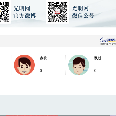
点赞
飘过
0
0