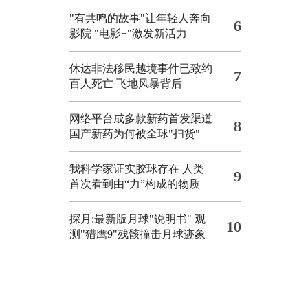
"有共鸣的故事"让年轻人奔向
6
影院
"电影+"激发新活力
休达非法移民越境事件已致约
7
百人死亡
飞地风暴背后
网络平台成多款新药首发渠道
8
国产新药为何被全球"扫货"
我科学家证实胶球存在 人类
9
首次看到由“力”构成的物质
探月:最新版月球"说明书"
观
10
测"猎鹰9"残骸撞击月球迹象