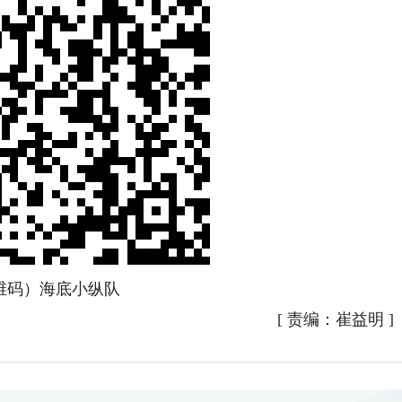
维码）海底小纵队
[
责编：崔益明
]