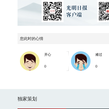
您此时的心情
开心
难过
0
0
独家策划