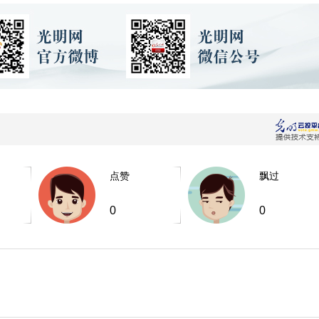
点赞
飘过
0
0