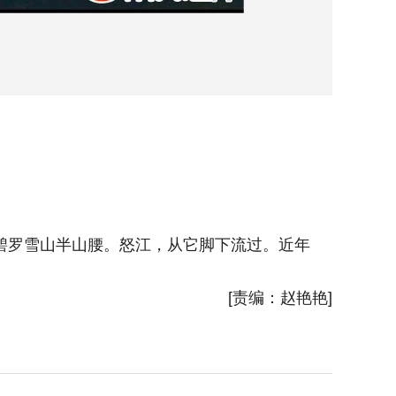
云南省级
庭很多了
碧罗雪山半山腰。怒江，从它脚下流过。近年
[责编：赵艳艳]