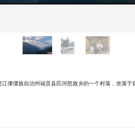
怒江傈僳族自治州福贡县匹河怒族乡的一个村落，坐落于