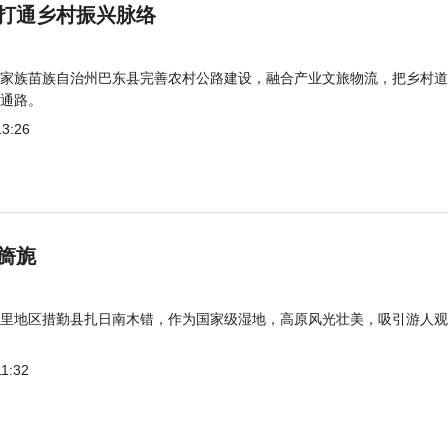
打通乡村振兴脉络
家族苗族自治州巴东县完善农村公路建设，融合产业文旅物流，把乡村道
通路。
13:26
旖旎
里地区措勤县扎日南木错，作为国家级湿地，高原风光壮美，吸引游人观
11:32