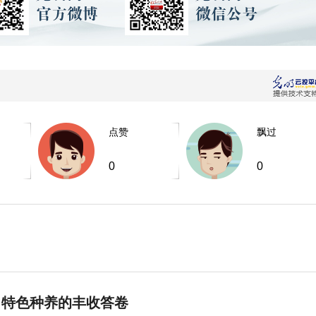
点赞
飘过
0
0
 特色种养的丰收答卷