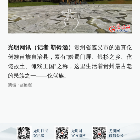
光明网讯（记者 靳铃涵）
贵州省遵义市的道真仡
杨
佬族苗族自治县，素有“黔蜀门屏、银杉之乡、仡
绍
佬故土、傩戏王国”之称，这里生活着贵州最古老
千
的民族之一——仡佬族。
的
[责编：赵艳艳]
[责